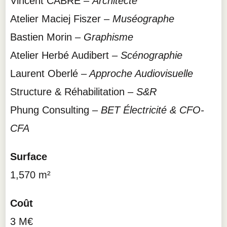
Vincent CABRE –
Architecte
Atelier Maciej Fiszer –
Muséographe
Bastien Morin –
Graphisme
Atelier Herbé Audibert
– Scénographie
Laurent Oberlé
– Approche Audiovisuell
e
Structure & Réhabilitation –
S&R
Phung Consulting –
BET Électricité & CFO-
CFA
Surface
1,570 m²
Coût
3 M€